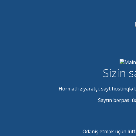
Sizin s
Hörmətli ziyarətçi, sayt hostinqlə
Saytın bərpası ü
Ödəniş etmək üçün lütf