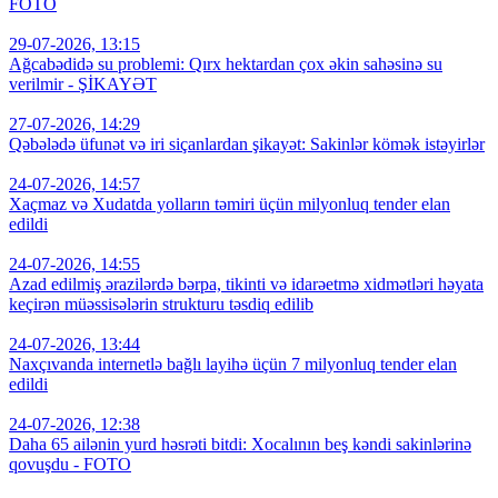
FOTO
29-07-2026, 13:15
Ağcabədidə su problemi: Qırx hektardan çox əkin sahəsinə su
verilmir - ŞİKAYƏT
27-07-2026, 14:29
Qəbələdə üfunət və iri siçanlardan şikayət: Sakinlər kömək istəyirlər
24-07-2026, 14:57
Xaçmaz və Xudatda yolların təmiri üçün milyonluq tender elan
edildi
24-07-2026, 14:55
Azad edilmiş ərazilərdə bərpa, tikinti və idarəetmə xidmətləri həyata
keçirən müəssisələrin strukturu təsdiq edilib
24-07-2026, 13:44
Naxçıvanda internetlə bağlı layihə üçün 7 milyonluq tender elan
edildi
24-07-2026, 12:38
Daha 65 ailənin yurd həsrəti bitdi: Xocalının beş kəndi sakinlərinə
qovuşdu - FOTO