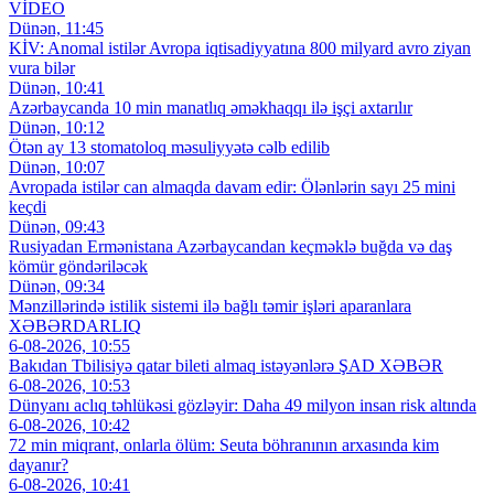
VİDEO
Dünən, 11:45
KİV: Anomal istilər Avropa iqtisadiyyatına 800 milyard avro ziyan
vura bilər
Dünən, 10:41
Azərbaycanda 10 min manatlıq əməkhaqqı ilə işçi axtarılır
Dünən, 10:12
Ötən ay 13 stomatoloq məsuliyyətə cəlb edilib
Dünən, 10:07
Avropada istilər can almaqda davam edir: Ölənlərin sayı 25 mini
keçdi
Dünən, 09:43
Rusiyadan Ermənistana Azərbaycandan keçməklə buğda və daş
kömür göndəriləcək
Dünən, 09:34
Mənzillərində istilik sistemi ilə bağlı təmir işləri aparanlara
XƏBƏRDARLIQ
6-08-2026, 10:55
Bakıdan Tbilisiyə qatar bileti almaq istəyənlərə ŞAD XƏBƏR
6-08-2026, 10:53
Dünyanı aclıq təhlükəsi gözləyir: Daha 49 milyon insan risk altında
6-08-2026, 10:42
72 min miqrant, onlarla ölüm: Seuta böhranının arxasında kim
dayanır?
6-08-2026, 10:41