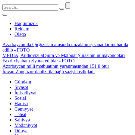
Haqqımızda
Reklam
Əlaqə
Azərbaycan ilə Qırğızıstan arasında imzalanmış sənədlər mübadilə
edilib - FOTO
MEDİA, Audiovizual Şura və Mətbuat Şurasının nümayəndələri
Fəxri xiyabanı ziyarət ediblər - FOTO
Azərbaycan milli mətbuatının yaranmasından 151 il ötür
İrəvan Zəngəzur dəhlizi ilə bağlı sazişi təsdiqlədi
Gündəm
Siyasət
İqtisadiyyat
Sosial
Hadisə
Cəmiyyət
Təhsil
Səhiyyə
Mədəniyyət
Dünya