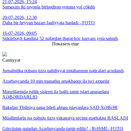
21-07-2026, 15:24
Şamaxını iki rayonla birləşdirən yeganə yol çökdü
20-07-2026, 12:30
Daha bir heyvan bazarı fəaliyyətə başladı - FOTO
16-07-2026, 09:05
Şükürbəyli kəndinə 52 nəfərdən ibarət köç karvanı yola salındı
Показать еще
Cəmiyyət
Jurnalistika ixtisası üzrə qabiliyyət imtahanının nəticələri açıqlandı
Azərbaycanda 10 min manatlıq əməkhaqqı ilə işçi axtarılır
Mənzillərində istilik sistemi ilə bağlı təmir işləri aparanlara
XƏBƏRDARLIQ
Bakıdan Tbilisiyə qatar bileti almaq istəyənlərə ŞAD XƏBƏR
Müəllimlərin işə qəbulu üzrə vakansiya seçimi mərhələsi BAŞLADI
Gürcüstan qatarları Azərbaycanda təmir edilir? - RƏSMİ - FOTO