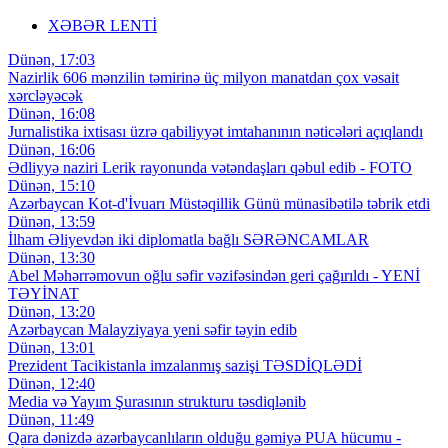
XƏBƏR LENTİ
Dünən, 17:03
Nazirlik 606 mənzilin təmirinə üç milyon manatdan çox vəsait
xərcləyəcək
Dünən, 16:08
Jurnalistika ixtisası üzrə qabiliyyət imtahanının nəticələri açıqlandı
Dünən, 16:06
Ədliyyə naziri Lerik rayonunda vətəndaşları qəbul edib - FOTO
Dünən, 15:10
Azərbaycan Kot-d'İvuarı Müstəqillik Günü münasibətilə təbrik etdi
Dünən, 13:59
İlham Əliyevdən iki diplomatla bağlı SƏRƏNCAMLAR
Dünən, 13:30
Abel Məhərrəmovun oğlu səfir vəzifəsindən geri çağırıldı - YENİ
TƏYİNAT
Dünən, 13:20
Azərbaycan Malayziyaya yeni səfir təyin edib
Dünən, 13:01
Prezident Tacikistanla imzalanmış sazişi TƏSDİQLƏDİ
Dünən, 12:40
Media və Yayım Şurasının strukturu təsdiqlənib
Dünən, 11:49
Qara dənizdə azərbaycanlıların olduğu gəmiyə PUA hücumu -