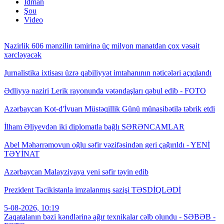
İdman
Şou
Video
Nazirlik 606 mənzilin təmirinə üç milyon manatdan çox vəsait
xərcləyəcək
Jurnalistika ixtisası üzrə qabiliyyət imtahanının nəticələri açıqlandı
Ədliyyə naziri Lerik rayonunda vətəndaşları qəbul edib - FOTO
Azərbaycan Kot-d'İvuarı Müstəqillik Günü münasibətilə təbrik etdi
İlham Əliyevdən iki diplomatla bağlı SƏRƏNCAMLAR
Abel Məhərrəmovun oğlu səfir vəzifəsindən geri çağırıldı - YENİ
TƏYİNAT
Azərbaycan Malayziyaya yeni səfir təyin edib
Prezident Tacikistanla imzalanmış sazişi TƏSDİQLƏDİ
5-08-2026, 10:19
Zaqatalanın bəzi kəndlərinə ağır texnikalar cəlb olundu - SƏBƏB -