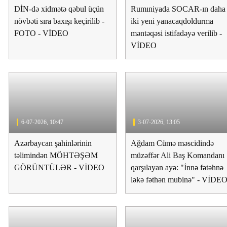
DİN-də xidmətə qəbul üçün
Rumıniyada SOCAR-ın daha
növbəti sıra baxışı keçirilib -
iki yeni yanacaqdoldurma
FOTO - VİDEO
məntəqəsi istifadəyə verilib -
VİDEO
ycanda
Jurnalistika ixtisası üzrə qabiliyyət
Azər
OTO
imtahanının nəticələri açıqlandı
əmək
6-07-2026, 10:47
3-07-2026, 13:05
Azərbaycan şahinlərinin
Ağdam Cümə məscidində
təlimindən MÖHTƏŞƏM
müzəffər Ali Baş Komandanı
GÖRÜNTÜLƏR - VİDEO
qarşılayan ayə: "İnnə fətəhnə
ləkə fəthən mubinə" - VİDE