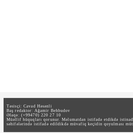
Təsisçi: Cavad Həsənli
Baş redaktor: Ağamir Behbudov
Əlaqə: (+99470) 220 27 10
Müəllif hüquqları qorunur. Məlumatdan istifadə etdikdə istina
səhifələrində istifadə edildikdə müvafiq keçidin qoyulması müt