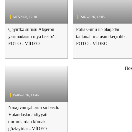
3-07-2026, 12:30
2-07-2026, 13:05
Çəyirtkə sürüsü Abşeron
Polis Günü ilə əlaqədar
yarımadasını niyə basıb? -
təntənəli mərasim keçirilib -
FOTO - VİDEO
FOTO - VİDEO
Пок
15-06-2026, 11:46
Naxçıvan şəhərini su basdı:
Vətəndaşlar aidiyyəti
qurumlardan kömək
gözləyirlər - VİDEO