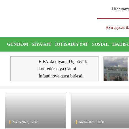
Haqqımız
di
Azərbaycan ilə Q
GÜNDƏM
SIYASƏT
İQTISADIYYAT
SOSIAL
HADIS
ŞOU
VIDEO
FIFA-da qiyam: Üç böyük
konfederasiya Canni
İnfantinoya qarşı birləşdi
27-07-2026, 12:52
14-07-2026, 10:36