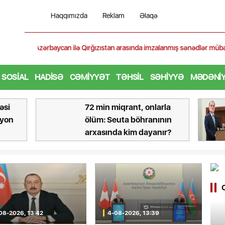
Haqqımızda
Reklam
Əlaqə
stan arasında imzalanmış sənədlər mübadilə edilib - FOTO
SOSIAL
HADISƏ
CƏMIYYƏT
TƏHSIL
SƏHIYYƏ
MƏDƏNI
əsi
72 min miqrant, onlarla
lyon
ölüm: Seuta böhranının
arxasında kim dayanır?
08-2026, 13:42
4-08-2026, 13:39