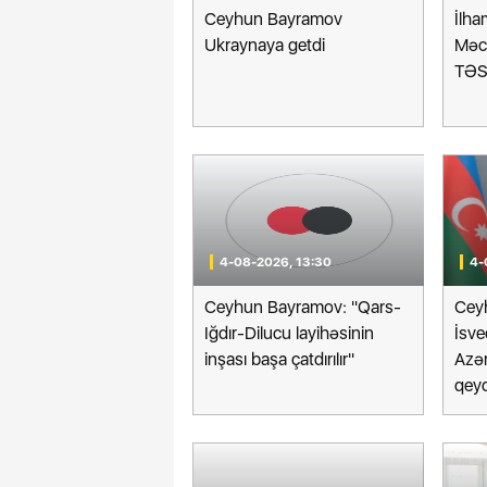
Ceyhun Bayramov
İlha
Ukraynaya getdi
Məcə
TƏS
mi" - "28 May" arasında
uslarda gediş haqqı nə
Bakıdan Tbilisiyə qatar 
 olacaq?
almaq istəyənlərə ŞA
4-08-2026, 13:30
4-
Ceyhun Bayramov: "Qars-
Cey
Iğdır-Dilucu layihəsinin
İsve
inşası başa çatdırılır"
Azə
qeyd