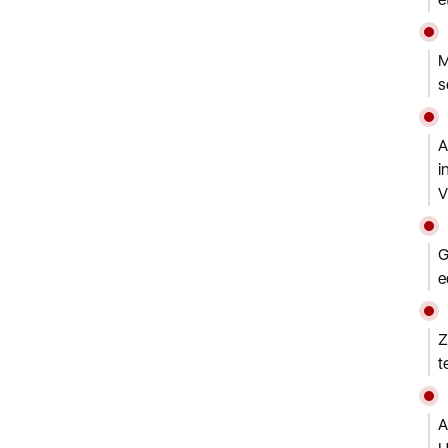
M
s
A
i
V
G
e
Z
t
A