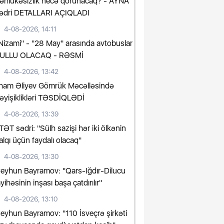
əhlükəsizlik necə qorunacaq? - AYNA
ədri DETALLARI AÇIQLADI
4-08-2026, 14:11
Nizami" - "28 May" arasında avtobuslar
ULLU OLACAQ - RƏSMİ
4-08-2026, 13:42
lham Əliyev Gömrük Məcəlləsində
əyişiklikləri TƏSDİQLƏDİ
4-08-2026, 13:39
TƏT sədri: "Sülh sazişi hər iki ölkənin
alqı üçün faydalı olacaq"
4-08-2026, 13:30
eyhun Bayramov: "Qars-Iğdır-Dilucu
ayihəsinin inşası başa çatdırılır"
4-08-2026, 13:10
eyhun Bayramov: "110 İsveçrə şirkəti