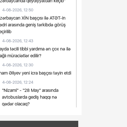
zərbaycanda qeydiyyatdan keçib"
4-08-2026, 12:50
zərbaycan XİN başçısı ilə ATƏT-in
ədri arasında geniş tərkibdə görüş
eçirilib
4-08-2026, 12:43
ayda təcili tibbi yardıma ən çox nə ilə
ağlı müraciətlər edilir?
4-08-2026, 12:30
lham Əliyev yeni icra başçısı təyin etdi
4-08-2026, 12:24
"Nizami" - "28 May" arasında
avtobuslarda gediş haqqı nə
qədər olacaq?