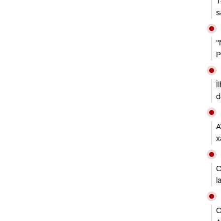
T
s
"
P
İ
d
A
x
C
l
C