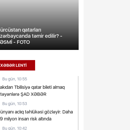
ürcüstan qatarları
zərbaycanda təmir edilir? -
Metroda qatarların
ƏSMİ - FOTO
intervalı dəyişdiril
XƏBƏR LENTİ
Bu gün, 10:55
akıdan Tbilisiyə qatar bileti almaq
stəyənlərə ŞAD XƏBƏR
Bu gün, 10:53
ünyanı aclıq təhlükəsi gözləyir: Daha
9 milyon insan risk altında
Bu gün, 10:42