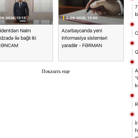
7
b
08-2026, 12:13
3-08-2026, 13:40
zidentdən Naim
Azərbaycanda yeni
C
dzadə ilə bağlı iki
informasiya sistemləri
RƏNCAM
yaradılır - FƏRMAN
Q
A
Показать еще
"
k
R
İ
h
e