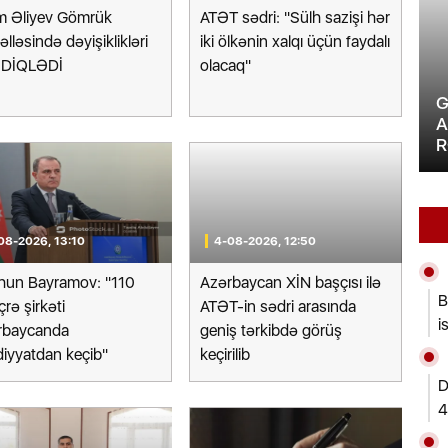
m Əliyev Gömrük
ATƏT sədri: "Sülh sazişi hər
lləsində dəyişiklikləri
iki ölkənin xalqı üçün faydalı
DİQLƏDİ
olacaq"
Müəllimlərin işə qəbulu üzrə
G
bileti
vakansiya seçimi mərhələsi
A
D XƏBƏR
BAŞLADI
R
08-2026, 13:10
4-08-2026, 12:50
hun Bayramov: "110
Azərbaycan XİN başçısı ilə
B
çrə şirkəti
ATƏT-in sədri arasında
i
rbaycanda
geniş tərkibdə görüş
iyyatdan keçib"
keçirilib
D
4