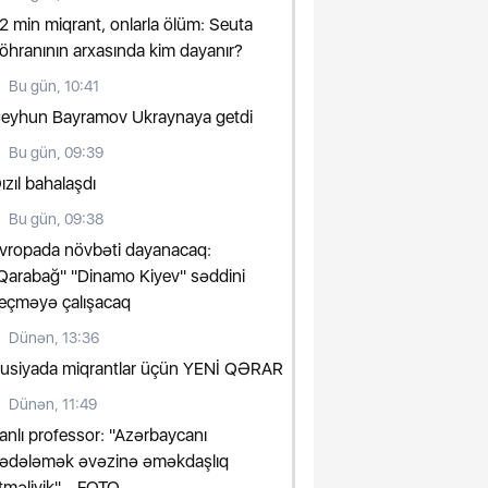
2 min miqrant, onlarla ölüm: Seuta
öhranının arxasında kim dayanır?
Bu gün, 10:41
eyhun Bayramov Ukraynaya getdi
Bu gün, 09:39
ızıl bahalaşdı
Bu gün, 09:38
vropada növbəti dayanacaq:
Qarabağ" "Dinamo Kiyev" səddini
eçməyə çalışacaq
Dünən, 13:36
usiyada miqrantlar üçün YENİ QƏRAR
Dünən, 11:49
ranlı professor: "Azərbaycanı
ədələmək əvəzinə əməkdaşlıq
tməliyik" - FOTO