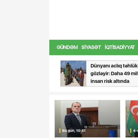
Azərbaycan ilə Qırğızı
GÜNDƏM
SIYASƏT
İQTISADIYYAT
ıdan Tbilisiyə qatar
Dünyanı aclıq təhlük
ti almaq istəyənlərə
gözləyir: Daha 49 mi
D XƏBƏR
insan risk altında
Bu gün, 10:41
4-