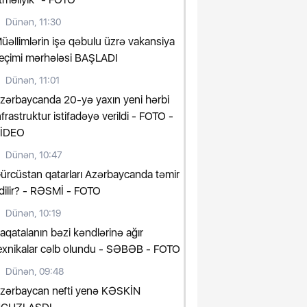
Dünən, 11:30
üəllimlərin işə qəbulu üzrə vakansiya
eçimi mərhələsi BAŞLADI
Dünən, 11:01
zərbaycanda 20-yə yaxın yeni hərbi
nfrastruktur istifadəyə verildi - FOTO -
İDEO
Dünən, 10:47
ürcüstan qatarları Azərbaycanda təmir
dilir? - RƏSMİ - FOTO
Dünən, 10:19
aqatalanın bəzi kəndlərinə ağır
exnikalar cəlb olundu - SƏBƏB - FOTO
Dünən, 09:48
zərbaycan nefti yenə KƏSKİN