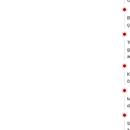
U
B
ç
T
g
a
K
ö
M
d
S