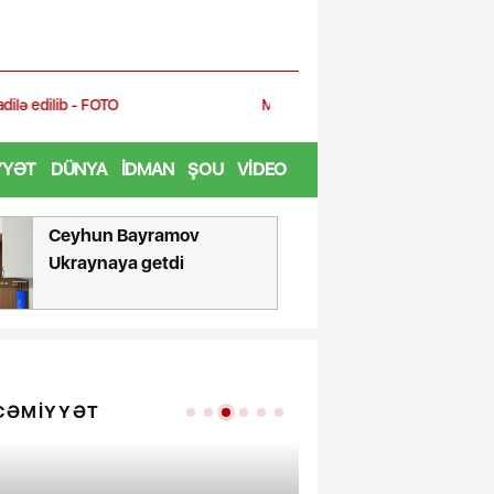
MEDİA, Audiovizual Şura və Mətbuat Şurasının nümayəndələri Fəxri x
YYƏT
DÜNYA
İDMAN
ŞOU
VIDEO
Ceyhun Bayramov
Qızıl bahal
Ukraynaya getdi
CƏMIYYƏT