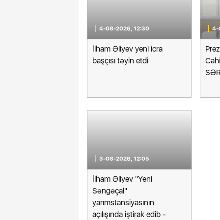
4-08-2026, 12:30
4-
İlham Əliyev yeni icra
Pre
başçısı təyin etdi
Cahi
SƏ
3-08-2026, 12:05
İlham Əliyev "Yeni
Səngəçal"
yarımstansiyasının
açılışında iştirak edib -