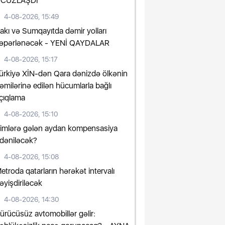
CUZLAŞDI
4-08-2026, 15:49
akı və Sumqayıtda dəmir yolları
əpərlənəcək - YENİ QAYDALAR
4-08-2026, 15:17
ürkiyə XİN-dən Qara dənizdə ölkənin
əmilərinə edilən hücumlarla bağlı
çıqlama
4-08-2026, 15:10
imlərə gələn aydan kompensasiya
dəniləcək?
4-08-2026, 15:08
etroda qatarların hərəkət intervalı
əyişdiriləcək
4-08-2026, 14:30
ürücüsüz avtomobillər gəlir: