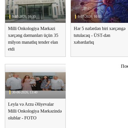
9-07-2026, 16:35
9-07-2026, 10:03
Milli Onkologiya Mərkəzi
Hər 5 nəfərdən biri xərçəngə
xərçəng dərmanları üçün 35
tutulacaq - ÜST-dən
milyon manatlıq tender elan
xəbərdarlıq
etdi
Пок
30-06-2026, 13:40
Leyla və Arzu Əliyevalar
Milli Onkologiya Mərkəzində
olublar - FOTO