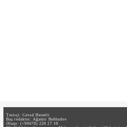
Təsisçi: Cavad Həsənli
Baş redaktor: Ağamir Behbudov
Əlaqə: (+99470) 220 27 10