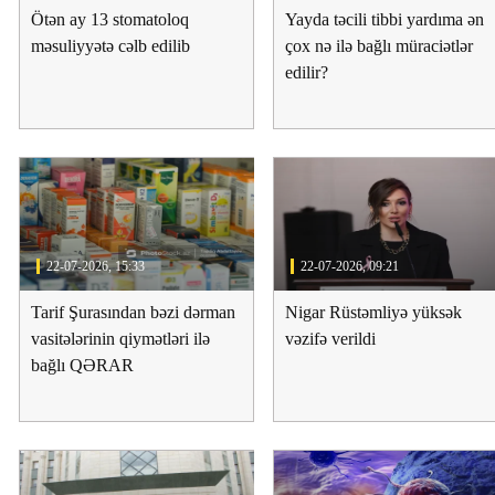
Ötən ay 13 stomatoloq
Yayda təcili tibbi yardıma ən
məsuliyyətə cəlb edilib
çox nə ilə bağlı müraciətlər
edilir?
ycanda
Jurnalistika ixtisası üzrə qabiliyyət
Azər
OTO
imtahanının nəticələri açıqlandı
əmək
22-07-2026, 15:33
22-07-2026, 09:21
Tarif Şurasından bəzi dərman
Nigar Rüstəmliyə yüksək
vasitələrinin qiymətləri ilə
vəzifə verildi
bağlı QƏRAR