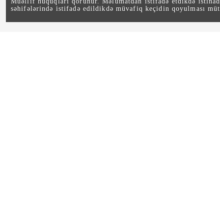
Müəllif hüquqları qorunur. Məlumatdan istifadə etdikdə istina
səhifələrində istifadə edildikdə müvafiq keçidin qoyulması müt