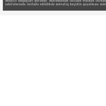
Müəllif hüquqları qorunur. Məlumatdan istifadə etdikdə istina
səhifələrində istifadə edildikdə müvafiq keçidin qoyulması müt