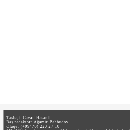
Təsisçi: Cavad Həsənli
Baş redaktor: Ağamir Behbudov
Əlaqə: (+99470) 220 27 10