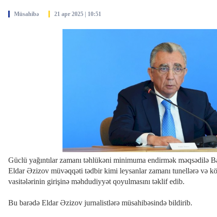
Müsahibə
21 apr 2025 | 10:51
Müəllimlərin işə qəbulu üzrə
ti almaq
vakansiya seçimi mərhələsi
Gürc
BAŞLADI
təmi
Güclü yağıntılar zamanı təhlükəni minimuma endirmək məqsədilə Ba
Eldar Əzizov müvəqqəti tədbir kimi leysanlar zamanı tunellərə və kör
vasitələrinin girişinə məhdudiyyət qoyulmasını təklif edib.
Bu barədə Eldar Əzizov jurnalistlərə müsahibəsində bildirib.