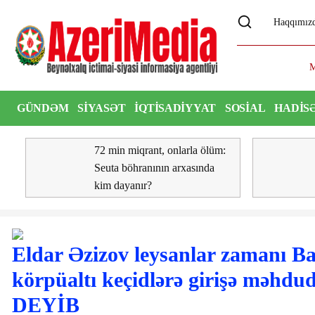
Haqqımız
mzalanmış sənədlər mübadilə edilib - FOTO
MEDİA, Au
GÜNDƏM
SIYASƏT
İQTISADIYYAT
SOSIAL
HADIS
ŞOU
VIDEO
72 min miqrant, onlarla ölüm:
Seuta böhranının arxasında
kim dayanır?
Eldar Əzizov leysanlar zamanı Ba
körpüaltı keçidlərə girişə məhdu
DEYİB