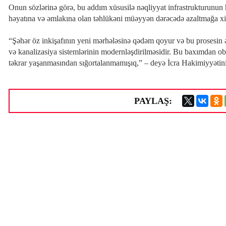
Onun sözlərinə görə, bu addım xüsusilə nəqliyyat infrastrukturunun 
həyatına və əmlakına olan təhlükəni müəyyən dərəcədə azaltmağa xi
“Şəhər öz inkişafının yeni mərhələsinə qədəm qoyur və bu prosesin əs
və kanalizasiya sistemlərinin modernləşdirilməsidir. Bu baxımdan ob
təkrar yaşanmasından sığortalanmamışıq,” – deyə İcra Hakimiyyətini
PAYLAŞ: