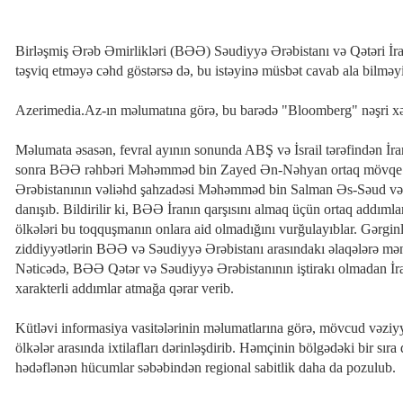
Birləşmiş Ərəb Əmirlikləri (BƏƏ) Səudiyyə Ərəbistanı və Qətəri İra
təşviq etməyə cəhd göstərsə də, bu istəyinə müsbət cavab ala bilməy
Mənz
iliyyət
Azərbaycanda 10 min manatlıq
bağl
Azerimedia.Az-ın məlumatına görə, bu barədə "Bloomberg" nəşri xə
andı
əməkhaqqı ilə işçi axtarılır
XƏ
Məlumata əsasən, fevral ayının sonunda ABŞ və İsrail tərəfindən İra
sonra BƏƏ rəhbəri Məhəmməd bin Zayed Ən-Nəhyan ortaq mövqe 
Ərəbistanının vəliəhd şahzadəsi Məhəmməd bin Salman Əs-Səud və dig
danışıb. Bildirilir ki, BƏƏ İranın qarşısını almaq üçün ortaq addımla
ölkələri bu toqquşmanın onlara aid olmadığını vurğulayıblar. Gərgin
ziddiyyətlərin BƏƏ və Səudiyyə Ərəbistanı arasındakı əlaqələrə mənfi 
Nəticədə, BƏƏ Qətər və Səudiyyə Ərəbistanının iştirakı olmadan İr
xarakterli addımlar atmağa qərar verib.
Kütləvi informasiya vasitələrinin məlumatlarına görə, mövcud vəzi
ölkələr arasında ixtilafları dərinləşdirib. Həmçinin bölgədəki bir sıra 
hədəflənən hücumlar səbəbindən regional sabitlik daha da pozulub.