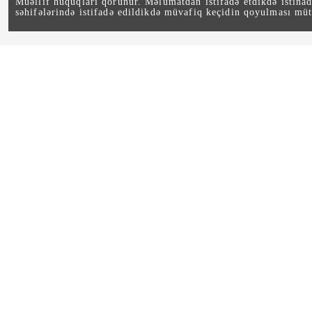
Müəllif hüquqları qorunur. Məlumatdan istifadə etdikdə istina
səhifələrində istifadə edildikdə müvafiq keçidin qoyulması müt