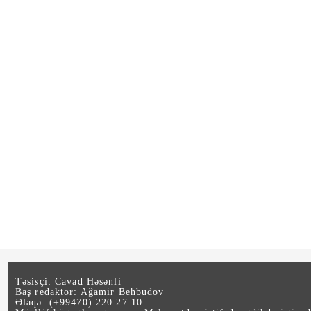
Təsisçi: Cavad Həsənli
Baş redaktor: Ağamir Behbudov
Əlaqə: (+99470) 220 27 10