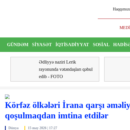
Haqqımız
alanmış sənədlər mübadilə edilib - FOTO
MEDİA, Aud
GÜNDƏM
SIYASƏT
İQTISADIYYAT
SOSIAL
HADIS
ŞOU
VIDEO
Ədliyyə naziri Lerik
rayonunda vətəndaşları qəbul
edib - FOTO
Körfəz ölkələri İrana qarşı əməl
qoşulmaqdan imtina etdilər
Dünya
15 may 2026 | 17:27