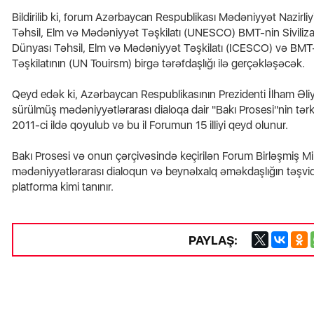
Bildirilib ki, forum Azərbaycan Respublikası Mədəniyyət Nazirliyi,
Təhsil, Elm və Mədəniyyət Təşkilatı (UNESCO) BMT-nin Siviliza
Dünyası Təhsil, Elm və Mədəniyyət Təşkilatı (ICESCO) və B
Təşkilatının (UN Touirsm) birgə tərəfdaşlığı ilə gerçəkləşəcək.
Qeyd edək ki, Azərbaycan Respublikasının Prezidenti İlham Əliye
sürülmüş mədəniyyətlərarası dialoqa dair "Bakı Prosesi"nin tər
2011-ci ildə qoyulub və bu il Forumun 15 illiyi qeyd olunur.
Bakı Prosesi və onun çərçivəsində keçirilən Forum Birləşmiş Mill
mədəniyyətlərarası dialoqun və beynəlxalq əməkdaşlığın təşviq
platforma kimi tanınır.
PAYLAŞ: