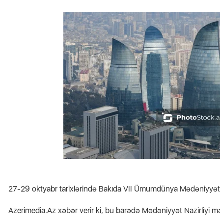
Jurnalistika ixtisası üzrə
? -
qabiliyyət imtahanının nəticələri
Azə
açıqlandı
əmək
27-29 oktyabr tarixlərində Bakıda VII Ümumdünya Mədəniyyətlə
Azerimedia.Az xəbər verir ki, bu barədə Mədəniyyət Nazirliyi m