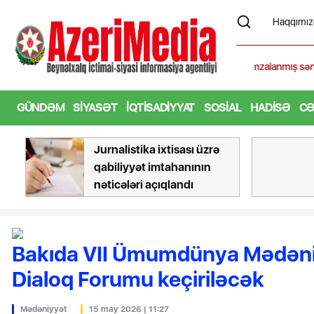
Haqqımız
aycan ilə Qırğızıstan arasında imzalanmış sənədlər mübadilə edilib - FOT
GÜNDƏM
SIYASƏT
İQTISADIYYAT
SOSIAL
HADISƏ
CƏ
Jurnalistika ixtisası üzrə
qabiliyyət imtahanının
nəticələri açıqlandı
Bakıda VII Ümumdünya Mədəni
Dialoq Forumu keçiriləcək
Mədəniyyət
15 may 2026 | 11:27