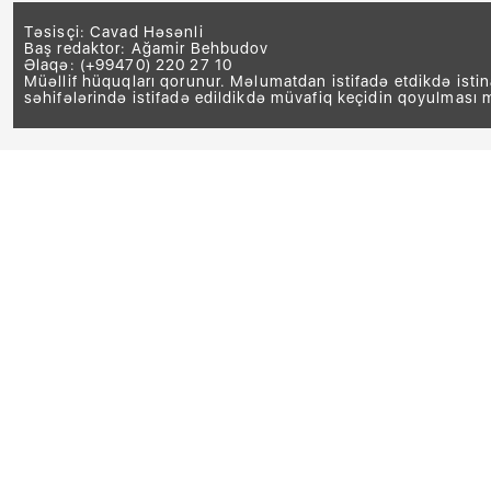
Təsisçi: Cavad Həsənli
Baş redaktor: Ağamir Behbudov
Əlaqə: (+99470) 220 27 10
Müəllif hüquqları qorunur. Məlumatdan istifadə etdikdə isti
səhifələrində istifadə edildikdə müvafiq keçidin qoyulması 