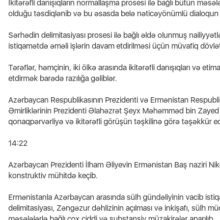
İkitərəfli danışıqların normallaşma prosesi ilə bağlı bütün məsəl
olduğu təsdiqlənib və bu əsasda belə nəticəyönümlü dialoqun da
Sərhədin delimitasiyası prosesi ilə bağlı əldə olunmuş nailiyyətl
istiqamətdə əməli işlərin davam etdirilməsi üçün müvafiq dövlət k
Tərəflər, həmçinin, iki ölkə arasında ikitərəfli danışıqları və et
etdirmək barədə razılığa gəliblər.
Azərbaycan Respublikasının Prezidenti və Ermənistan Respublik
Əmirliklərinin Prezidenti Əlahəzrət Şeyx Məhəmməd bin Zaye
qonaqpərvərliyə və ikitərəfli görüşün təşkilinə görə təşəkkür ed
14:22
Azərbaycan Prezidenti İlham Əliyevin Ermənistan Baş naziri Ni
konstruktiv mühitdə keçib.
Ermənistanla Azərbaycan arasında sülh gündəliyinin vacib istiq
delimitasiyası, Zəngəzur dəhlizinin açılması və inkişafı, sülh m
məsələlərlə bağlı çox ciddi və substansiv müzakirələr aparılıb.