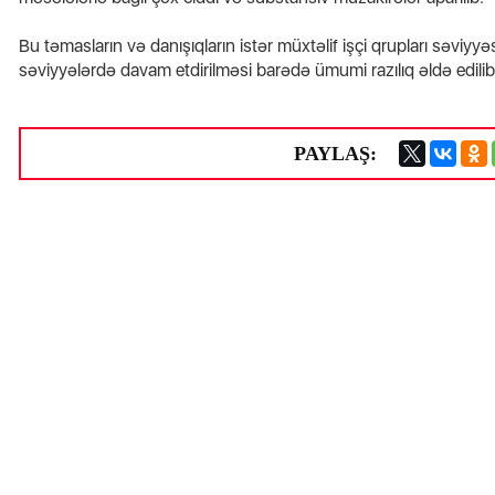
Bu təmasların və danışıqların istər müxtəlif işçi qrupları səvi
səviyyələrdə davam etdirilməsi barədə ümumi razılıq əldə edilib
PAYLAŞ: