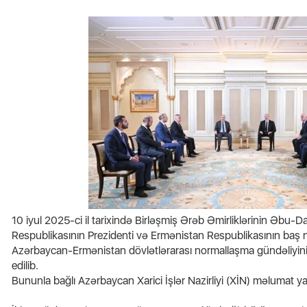
Mənz
icələri
Azərbaycanda 10 min manatlıq
bağl
əməkhaqqı ilə işçi axtarılır
XƏB
10 iyul 2025-ci il tarixində Birləşmiş Ərəb Əmirliklərinin Əbu
Respublikasının Prezidenti və Ermənistan Respublikasının baş na
Azərbaycan-Ermənistan dövlətlərarası normallaşma gündəliyini
edilib.
Bununla bağlı Azərbaycan Xarici İşlər Nazirliyi (XİN) məlumat ya