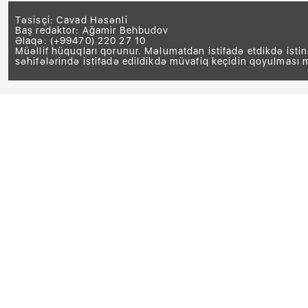
Təsisçi: Cavad Həsənli
Baş redaktor: Ağamir Behbudov
Əlaqə: (+99470) 220 27 10
Müəllif hüquqları qorunur. Məlumatdan istifadə etdikdə isti
səhifələrində istifadə edildikdə müvafiq keçidin qoyulması 