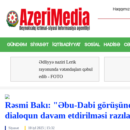
Haqqımız
a imzalanmış sənədlər mübadilə edilib - FOTO
MEDİA, 
GÜNDƏM
SIYASƏT
İQTISADIYYAT
SOSIAL
HADISƏ
CƏ
Ədliyyə naziri Lerik
rayonunda vətəndaşları qəbul
edib - FOTO
Rəsmi Bakı: "Əbu-Dabi görüşün
dialoqun davam etdirilməsi razıla
Siyasət
10 iyl 2025 | 15:32