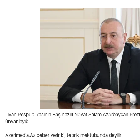
Mənz
icələri
Azərbaycanda 10 min manatlıq
bağl
əməkhaqqı ilə işçi axtarılır
XƏB
Livan Respublikasının Baş naziri Nəvaf Salam Azərbaycan Prezid
ünvanlayıb.
Azerimedia.Az xəbər verir ki, təbrik məktubunda deyilir: