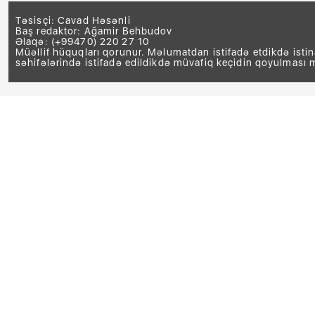
Təsisçi: Cavad Həsənli
Baş redaktor: Ağamir Behbudov
Əlaqə: (+99470) 220 27 10
Müəllif hüquqları qorunur. Məlumatdan istifadə etdikdə isti
səhifələrində istifadə edildikdə müvafiq keçidin qoyulması 