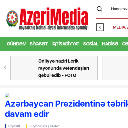
Haqqımız
zalanmış sənədlər mübadilə edilib - FOTO
MEDİA, Audi
GÜNDƏM
SIYASƏT
İQTISADIYYAT
SOSIAL
HADISƏ
CƏ
Ədliyyə naziri Lerik
rayonunda vətəndaşları
qəbul edib - FOTO
Azərbaycan Prezidentinə təbri
davam edir
Siyasət
5 iyn 2026 | 14:47