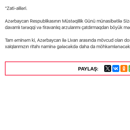
"Zati-aliləri.
Azərbaycan Respublikasının Müstəqillik Günü münasibətilə Sizə 
davamlı tərəqqi və firavanlıq arzularımı çatdırmaqdan böyük
Tam əminəm ki, Azərbaycan ilə Livan arasında mövcud olan do
xalqlarımızın rifahı naminə gələcəkdə daha da möhkəmlənəcək 
PAYLAŞ: